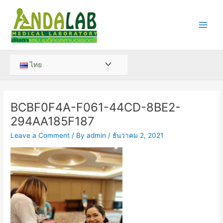
Skip
Main
to
Men
content
Menu
ไทย
Toggle
BCBF0F4A-F061-44CD-8BE2-
294AA185F187
Leave a Comment
/ By
admin
/
ธันวาคม 2, 2021