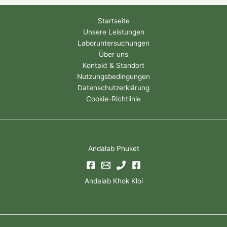
Entdecken Sie weitere Vorsorgeleistungen, die Ihre Gesundheit
in jeder Lebensphase unterstützen – darunter jährliche
Gesundheits-Check-ups, Krebs- und Herz-Kreislauf-
Screenings, Schilddrüsen- und Hormonuntersuchungen, Tests
auf Eisenmangel, Untersuchungen zur sexuellen Gesundheit
sowie Gesundheitsprogramme für Mitarbeitende.
→ Alle Gesundheits-Check-up-Pakete
ansehen
Teilen mit:
Startseite
Unsere Leistungen
Laboruntersuchungen
Über uns
Kontakt & Standort
Nutzungsbedingungen