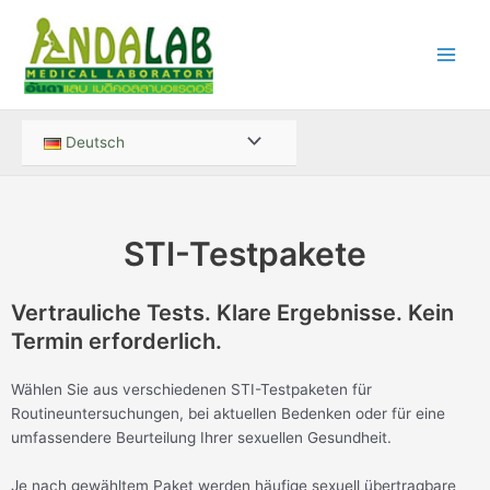
Zum
Main
Inhalt
Men
springen
Menü
Deutsch
umschalten
STI-Testpakete
Vertrauliche Tests. Klare Ergebnisse. Kein
Termin erforderlich.
Wählen Sie aus verschiedenen STI-Testpaketen für
Routineuntersuchungen, bei aktuellen Bedenken oder für eine
umfassendere Beurteilung Ihrer sexuellen Gesundheit.
Je nach gewähltem Paket werden häufige sexuell übertragbare